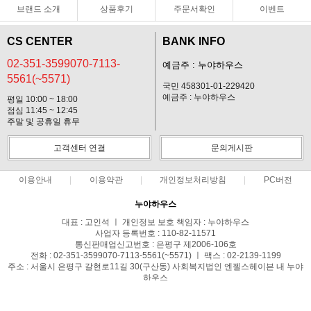
브랜드 소개
상품후기
주문서확인
이벤트
CS CENTER
BANK INFO
02-351-3599070-7113-
예금주 : 누야하우스
5561(~5571)
국민 458301-01-229420
예금주 : 누야하우스
평일 10:00 ~ 18:00
점심 11:45 ~ 12:45
주말 및 공휴일 휴무
고객센터 연결
문의게시판
이용안내
이용약관
개인정보처리방침
PC버전
누야하우스
대표 : 고인석 ㅣ 개인정보 보호 책임자 : 누야하우스
사업자 등록번호 : 110-82-11571
통신판매업신고번호 : 은평구 제2006-106호
전화 : 02-351-3599070-7113-5561(~5571) ㅣ 팩스 : 02-2139-1199
주소 : 서울시 은평구 갈현로11길 30(구산동) 사회복지법인 엔젤스헤이븐 내 누야
하우스
COPYRIGHT(C)누야하우스 ALL RIGHTS RESERVED.