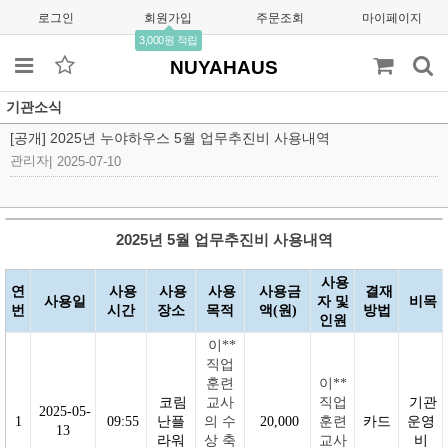
로그인
회원가입
주문조회
마이페이지
3,000원 적립
NUYAHAUS
기관소식
[공개] 2025년 누야하우스 5월 업무추진비 사용내역
관리자
|
2025-07-10
2025년 5월 업무추진비 사용내역
사용
연
사용
사용
사용
사용금
결재
사용일
자 및
비목
번
시간
장소
목적
액(원)
방법
인원
이**
직업
훈련
이**
코림
교사
직업
기관
2025-05-
1
09:55
난플
의 수
20,000
훈련
카드
운영
13
라워
상 축
교사
비