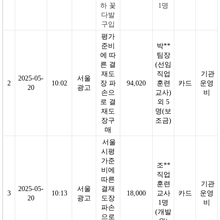
하 꽃
1명
다발
구입
평가
준비
박**
에 따
팀장
른 결
(선임
재도
직업
기관
2025-05-
서울
2
10:02
장 파
94,020
훈련
카드
운영
20
광고
손으
교사)
비
로 결
외 5
재도
명(보
장구
조금
)
매
서울
시평
가준
조**
비에
직업
따른
훈련
기관
2025-05-
서울
결재
3
10:13
18,000
교사
카드
운영
20
광고
도장
1명
비
파손
(개발
으로