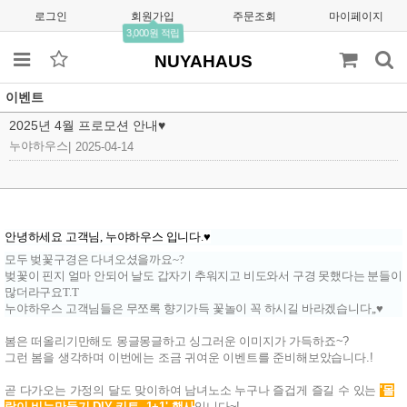
로그인
회원가입
주문조회
마이페이지
3,000원 적립
NUYAHAUS
이벤트
2025년 4월 프로모션 안내♥
누야하우스
|
2025-04-14
안녕하세요 고객님, 누야하우스 입니다.♥
모두 벚꽃구경은 다녀오셨을까요~?
벚꽃이 핀지 얼마 안되어 날도 갑자기 추워지고 비도와서 구경 못했다는 분들이
많더라구요T.T
누야하우스 고객님들은 무쪼록 향기가득 꽃놀이 꼭 하시길 바라겠습니다,,♥
봄은 떠올리기만해도 몽글몽글하고 싱그러운 이미지가 가득하죠~?
그런 봄을 생각하며 이번에는 조금 귀여운 이벤트를 준비해보았습니다.!
곧 다가오는 가정의 달도 맞이하여 남녀노소 누구나 즐겁게 즐길 수 있는
'몰
랑이 비누만들기 DIY 키트, 1+1' 행사
입니다~!