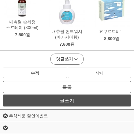
내츄럴 손세정
스프레이 (300ml)
내츄럴 핸드워시
요쿠르트비누
7,500원
(아카시아향)
8,800원
7,600원
댓글쓰기
수정
삭제
목록
글쓰기
추석제품 할인이벤트