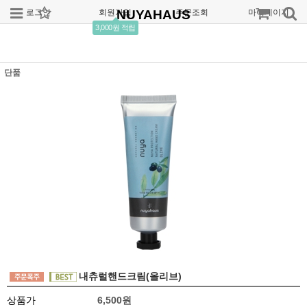
로그인
회원가입
NUYAHAUS
주문조회
마이페이지
3,000원 적립
단품
내츄럴핸드크림(올리브)
상품가
6,500원