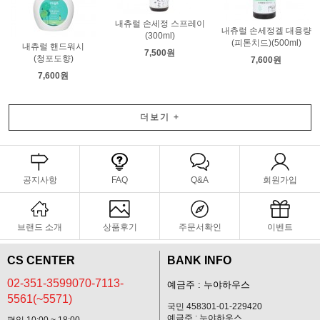
내츄럴 손세정 스프레이
내츄럴 손세정겔 대용량
(300ml)
(피톤치드)(500ml)
내츄럴 핸드워시
7,500원
(청포도향)
7,600원
7,600원
더보기
+
공지사항
FAQ
Q&A
회원가입
브랜드 소개
상품후기
주문서확인
이벤트
CS CENTER
BANK INFO
02-351-3599070-7113-
예금주 : 누야하우스
5561(~5571)
국민 458301-01-229420
예금주 : 누야하우스