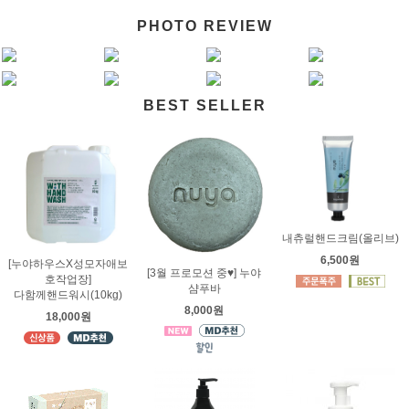
PHOTO REVIEW
BEST SELLER
내츄럴핸드크림(올리브)
6,500원
[누야하우스X성모자애보
[3월 프로모션 중♥] 누야
호작업장]
샴푸바
다함께핸드워시(10kg)
8,000원
18,000원