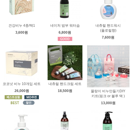
건강비누 4종/택1
네이처 밤부 워터솝
내츄럴 핸드워시
(플로럴향)
3,600원
6,800원
7,600원
코코넛 비누 10개입 세트
내츄럴 핸드크림 세트
26,000원
18,500원
몰랑이 비누만들기DIY
키트(핑크 or 블루 택 )
13,000원