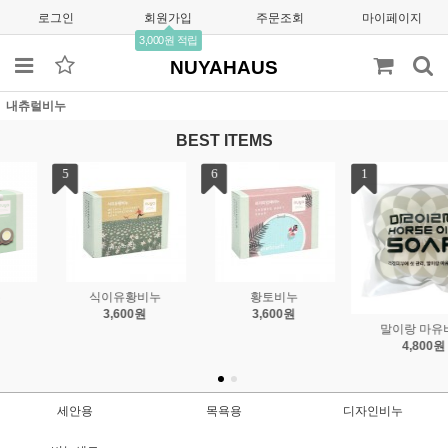
로그인
회원가입
주문조회
마이페이지
3,000원 적립
NUYAHAUS
내츄럴비누
BEST ITEMS
1
2
3
요쿠르트비누
어성초비누
8,800원
6,050원
말이랑 마유비누
4,800원
세안용
목욕용
디자인비누