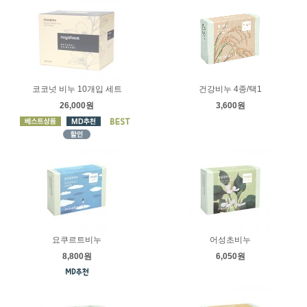
코코넛 비누 10개입 세트
건강비누 4종/택1
26,000원
3,600원
요쿠르트비누
어성초비누
8,800원
6,050원