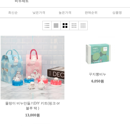
비누세트
최신순
낮은가격
높은가격
판매순위
상품명
꾸지뽕비누
6,050원
몰랑이 비누만들기DIY 키트(핑크 or
블루 택 )
13,000원