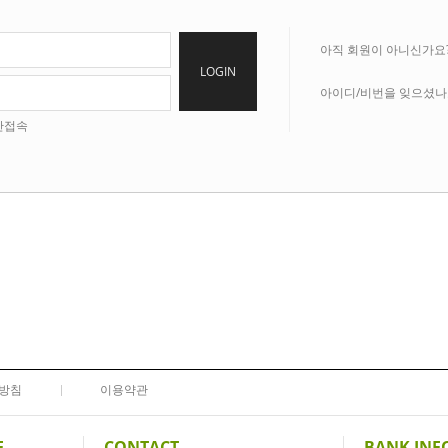
아직 회원이 아니신가요
LOGIN
아이디/비번을 잊으셨나
안접속
방침
이용약관
E
CONTACT
BANK INF