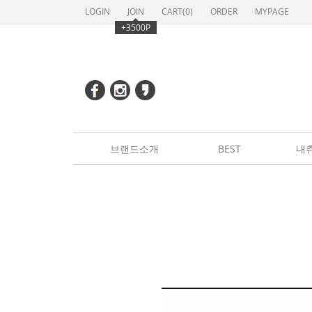
LOGIN
JOIN
CART(
0
)
ORDER
MYPAGE
+3500P
브랜드소개
BEST
내