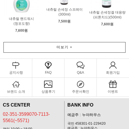
내츄럴 손세정 스프레이
내츄럴 손세정겔 대용량
(300ml)
(피톤치드)(500ml)
내츄럴 핸드워시
7,500원
(청포도향)
7,600원
7,600원
더보기
+
공지사항
FAQ
Q&A
회원가입
브랜드 소개
상품후기
주문서확인
이벤트
CS CENTER
BANK INFO
02-351-3599070-7113-
예금주 : 누야하우스
5561(~5571)
국민 458301-01-229420
예금주 : 누야하우스