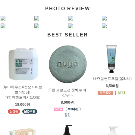
PHOTO REVIEW
BEST SELLER
내츄럴핸드크림(올리브)
6,500원
[누야하우스X성모자애보
[3월 프로모션 중♥] 누야
호작업장]
샴푸바
다함께핸드워시(10kg)
8,000원
18,000원