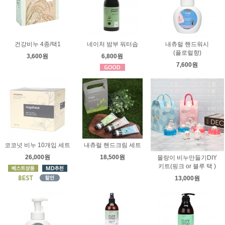
건강비누 4종/택1
네이처 밤부 워터솝
내츄럴 핸드워시
(플로럴향)
3,600원
6,800원
7,600원
코코넛 비누 10개입 세트
내츄럴 핸드크림 세트
26,000원
18,500원
몰랑이 비누만들기DIY
키트(핑크 or 블루 택 )
13,000원