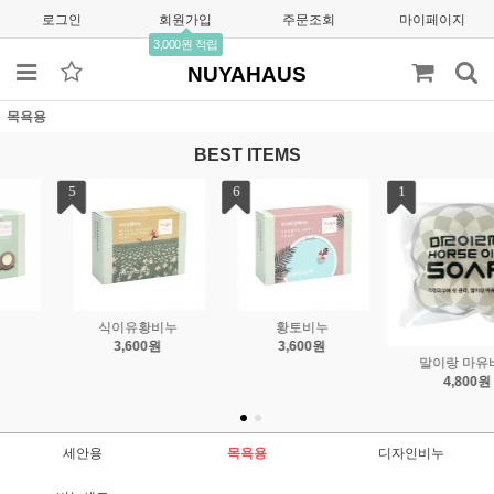
로그인
회원가입
주문조회
마이페이지
3,000원 적립
NUYAHAUS
목욕용
BEST ITEMS
1
2
3
요쿠르트비누
어성초비누
8,800원
6,050원
말이랑 마유비누
4,800원
세안용
목욕용
디자인비누