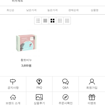
비누세트
최신순
낮은가격
높은가격
판매순위
상품명
황토비누
3,600원
공지사항
FAQ
Q&A
회원가입
브랜드 소개
상품후기
주문서확인
이벤트