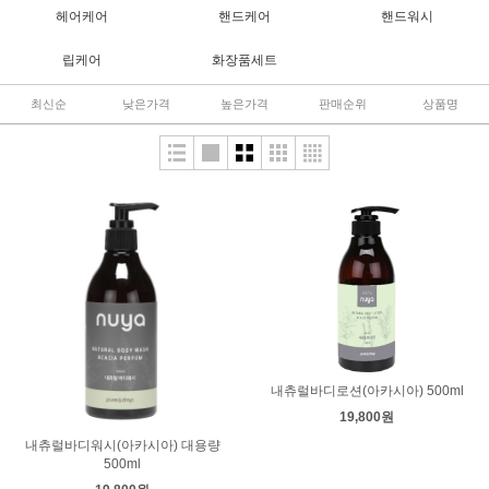
헤어케어
핸드케어
핸드워시
립케어
화장품세트
최신순
낮은가격
높은가격
판매순위
상품명
내츄럴바디로션(아카시아) 500ml
19,800원
내츄럴바디워시(아카시아) 대용량
500ml